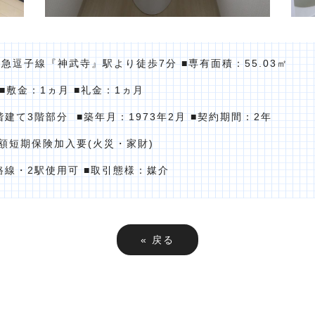
京急逗子線『神武寺』駅より徒歩7分 ■専有面積：55.03㎡
 ■敷金：1ヵ月 ■礼金：1ヵ月
建て3階部分 ■築年月：1973年2月 ■契約期間：2年
額短期保険加入要(火災・家財)
路線・2駅使用可 ■取引態様：媒介
«
戻る