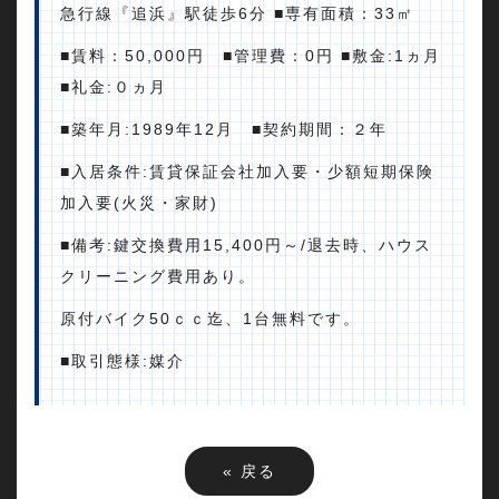
急行線『追浜』駅徒歩6分 ■専有面積：33㎡
■賃料：50,000円 ■管理費：0円 ■敷金:1ヵ月
■礼金:０ヵ月
■築年月:1989年12月 ■契約期間：２年
■入居条件:賃貸保証会社加入要・少額短期保険
加入要(火災・家財)
■備考:鍵交換費用15,400円～/退去時、ハウス
クリーニング費用あり。
原付バイク50ｃｃ迄、1台無料です。
■取引態様:媒介
«
戻る