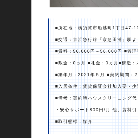
■所在地：横須賀市船越町1丁目47-1
■交通：京浜急行線『京急田浦』駅より
■賃料：56,000円～58,000円 ■管
■敷金：0ヵ月 ■礼金：0ヵ月■構造
■築年月：2021年５月 ■契約期間：
■入居条件：賃貸保証会社加入要・少
■備考：契約時ハウスクリーニング代 4
・安心サポート800円/月 他、賃料
■取引態様：媒介