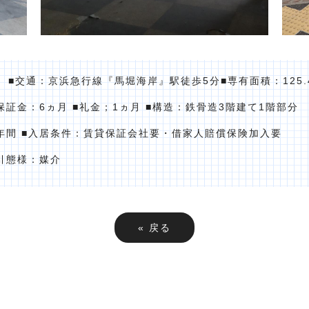
1 ■交通：京浜急行線『馬堀海岸』駅徒歩5分■専有面積：125.
 ■保証金：6ヵ月 ■礼金；1ヵ月 ■構造：鉄骨造3階建て1階部分
：2年間 ■入居条件：賃貸保証会社要・借家人賠償保険加入要
取引態様：媒介
«
戻る