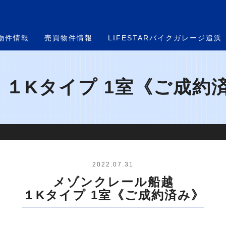
物件情報
売買物件情報
LIFESTARバイクガレージ追浜
１Kタイプ 1室《ご成約済
2022.07.31
メゾンクレール船越
１Kタイプ 1室《ご成約済み》