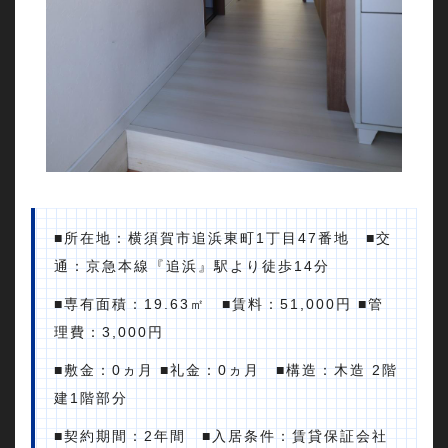
■所在地：横須賀市追浜東町1丁目47番地 ■交
通：京急本線『追浜』駅より徒歩14分
■専有面積：19.63㎡ ■賃料：51,000円 ■管
理費：3,000円
■敷金：0ヵ月 ■礼金：0ヵ月 ■構造：木造 2階
建1階部分
■契約期間：2年間 ■入居条件：賃貸保証会社