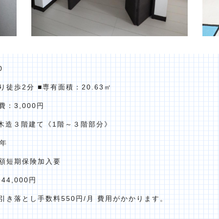
0
徒歩2分 ■専有面積：20.63㎡
理費：3,000円
：木造３階建て《1階～３階部分》
2年
額短期保険加入要
4,000円
料引き落とし手数料550円/月 費用がかかります。