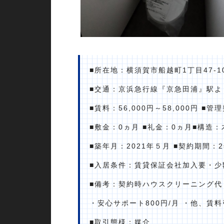
■所在地：横須賀市船越町1丁目47-1
■交通：京浜急行線『京急田浦』駅より
■賃料：56,000円～58,000円 ■管
■敷金：0ヵ月 ■礼金：0ヵ月■構造
■築年月：2021年５月 ■契約期間：
■入居条件：賃貸保証会社加入要・少
■備考：契約時ハウスクリーニング代 4
・安心サポート800円/月 ・他、賃
■取引態様：媒介