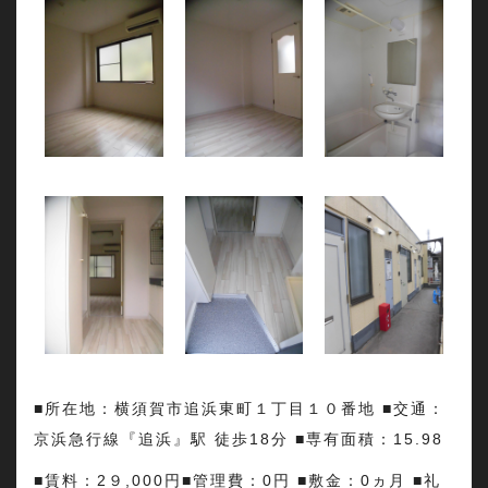
■所在地：横須賀市追浜東町１丁目１０番地 ■交通：
京浜急行線『追浜』駅 徒歩18分 ■専有面積：15.98
■賃料：2９,000円■管理費：0円 ■敷金：0ヵ月 ■礼