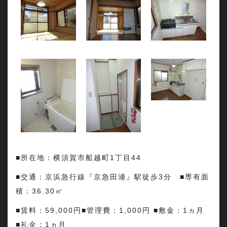
■所在地：横須賀市船越町1丁目44
■交通：京浜急行線『京急田浦』駅徒歩3分 ■専有面
積：36.30㎡
■賃料：59,000円■管理費：1,000円 ■敷金：1ヵ月
■礼金：1ヵ月