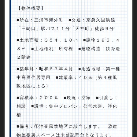
【物件概要】
■所在：三浦市海外町 ■交通：京急久里浜線
「三崎口」駅バス１１分「天神町」徒歩９分
■土地面積：３５４．１０㎡ ■建物１９５．４
８㎡ ■土地権利：所有権 ■建物構造：鉄骨造
２階建
■築年月：昭和６３年４月 ■用途地域：第一種
中高層住居専用 ■建蔽率：４０％（第４種風
致地区による）
■容積率：２００％ ■現況：空家 ■引渡し：
相談 ■設備：集中プロパン、公営水道、浄化
槽
■備考：①油壷風致地区に該当します。 ②建
物屋根裏スペースは未登記部分となります。